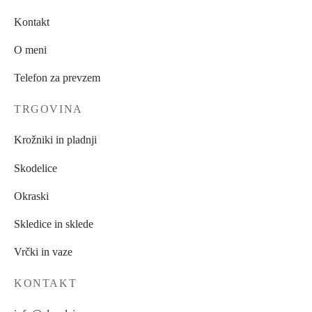
na
Kontakt
strani
O meni
izdelka
Telefon za prevzem
TRGOVINA
Krožniki in pladnji
Skodelice
Okraski
Skledice in sklede
Vrčki in vaze
KONTAKT